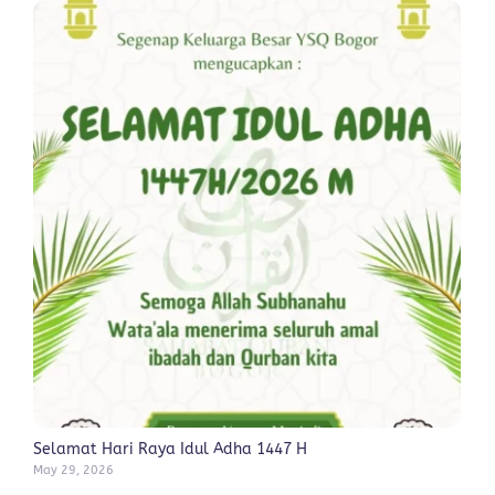
Selamat Hari Raya Idul Adha 1447 H
May 29, 2026