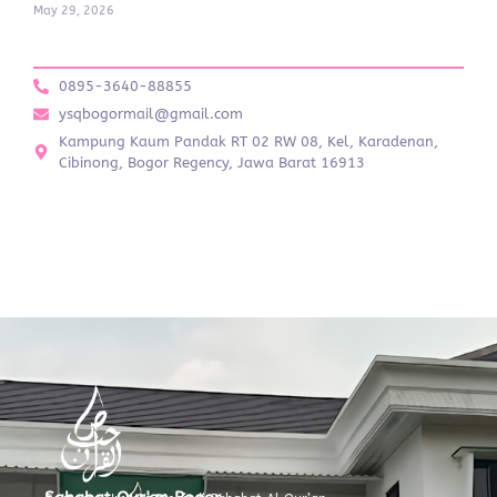
May 29, 2026
0895-3640-88855
ysqbogormail@gmail.com
Kampung Kaum Pandak RT 02 RW 08, Kel, Karadenan,
Cibinong, Bogor Regency, Jawa Barat 16913