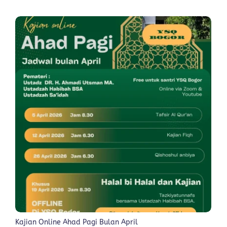
Kajian Online Ahad Pagi Bulan April