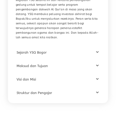
kegiatan YSQ selama ini dan rencana pembangunan
gedung untuk tempat belajar serta program
pengembangan dakwah Al Qur’an di masa yang akan
datang. YSQ membuka peluang investasi akhirat bagi
Bapak/Ibu untuk menyalurkan rezekinya. Peran serta kita
semua, sekecil apapun akan sangat berarti bagi
terwujudnya generasi harapan penerus estafet
pembangunan agama dan bangsa ini. Dan kepada Allah-
lah semua amal kita niatkan.
Sejarah YSQ Bogor
Maksud dan Tujuan
Visi dan Misi
Struktur dan Pengajar