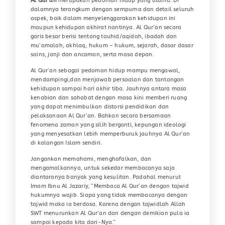
Al Qur’an
merupakan pedoman hidup yang utama. Di
dalamnya terangkum dengan sempurna dan detail seluruh
aspek, baik dalam menyelenggarakan kehidupan ini
maupun kehidupan akhirat nantinya. Al Qur’an secara
garis besar berisi tentang tauhid/aqidah, ibadah dan
mu’amalah, akhlaq, hukum – hukum, sejarah, dasar dasar
sains, janji dan ancaman, serta masa depan.
Al Qur’an sebagai pedoman hidup mampu mengawal,
mendampingi,dan menjawab persoalan dan tantangan
kehidupan sampai hari akhir tiba. Jauhnya antara masa
kenabian dan sahabat dengan masa kini memberi ruang
yang dapat menimbulkan distorsi pendidikan dan
pelaksanaan Al Qur’an. Bahkan secara bersamaan
fenomena zaman yang silih berganti, kepungan ideologi
yang menyesatkan lebih memperburuk jauhnya Al Qur’an
di kalangan Islam sendiri.
Jangankan memahami, menghafalkan, dan
mengamalkannya, untuk sekedar membacanya saja
diantaranya banyak yang kesulitan. Padahal menurut
Imam Ibnu Al Jazariy, ”Membaca Al Qur’an dengan tajwid
hukumnya wajib. Siapa yang tidak membacanya dengan
tajwid maka ia berdosa. Karena dengan tajwidlah Allah
SWT menurunkan Al Qur’an dan dengan demikian pula ia
sampai kepada kita dari-Nya.”