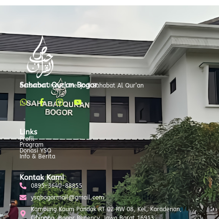
Sahabat Qur'an Bogor
Bersama Ummat Menjadi Sahabat Al Qur’an
Links
Profil
Program
Donasi YSQ
Info & Berita
Kontak Kami
0895-3640-88855
ysqbogormail@gmail.com
Kampung Kaum Pandak RT 02 RW 08, Kel, Karadenan,
Cibinong, Bogor Regency, Jawa Barat 16913