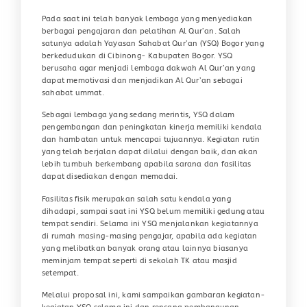
Pada saat ini telah banyak lembaga yang menyediakan
berbagai pengajaran dan pelatihan Al Qur’an. Salah
satunya adalah Yayasan Sahabat Qur’an (YSQ) Bogor yang
berkedudukan di Cibinong- Kabupaten Bogor. YSQ
berusaha agar menjadi lembaga dakwah Al Qur’an yang
dapat memotivasi dan menjadikan Al Qur’an sebagai
sahabat ummat.
Sebagai lembaga yang sedang merintis, YSQ dalam
pengembangan dan peningkatan kinerja memiliki kendala
dan hambatan untuk mencapai tujuannya. Kegiatan rutin
yang telah berjalan dapat dilalui dengan baik, dan akan
lebih tumbuh berkembang apabila sarana dan fasilitas
dapat disediakan dengan memadai.
Fasilitas fisik merupakan salah satu kendala yang
dihadapi, sampai saat ini YSQ belum memiliki gedung atau
tempat sendiri. Selama ini YSQ menjalankan kegiatannya
di rumah masing-masing pengajar, apabila ada kegiatan
yang melibatkan banyak orang atau lainnya biasanya
meminjam tempat seperti di sekolah TK atau masjid
setempat.
Melalui proposal ini, kami sampaikan gambaran kegiatan-