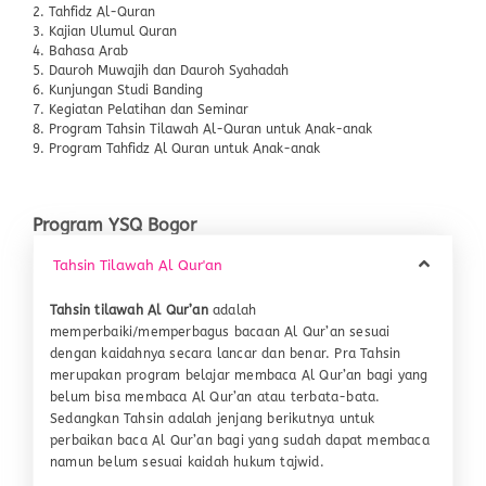
2. Tahfidz Al-Quran
3. Kajian Ulumul Quran
4. Bahasa Arab
5. Dauroh Muwajih dan Dauroh Syahadah
6. Kunjungan Studi Banding
7. Kegiatan Pelatihan dan Seminar
8. Program Tahsin Tilawah Al-Quran untuk Anak-anak
9. Program Tahfidz Al Quran untuk Anak-anak
Program YSQ Bogor
Tahsin Tilawah Al Qur'an
Tahsin tilawah Al Qur’an
adalah
memperbaiki/memperbagus bacaan Al Qur’an sesuai
dengan kaidahnya secara lancar dan benar. Pra Tahsin
merupakan program belajar membaca Al Qur’an bagi yang
belum bisa membaca Al Qur’an atau terbata-bata.
Sedangkan Tahsin adalah jenjang berikutnya untuk
perbaikan baca Al Qur’an bagi yang sudah dapat membaca
namun belum sesuai kaidah hukum tajwid.