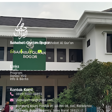
Sahabat Qur'an Bogor
Bersama Ummat Menjadi Sahabat Al Qur’an
Links
Profil
Program
Donasi YSQ
Info & Berita
Kontak Kami
0895-3640-88855
ysqbogormail@gmail.com
Kampung Kaum Pandak RT 02 RW 08, Kel, Karadenan,
Cibinong, Bogor Regency, Jawa Barat 16913