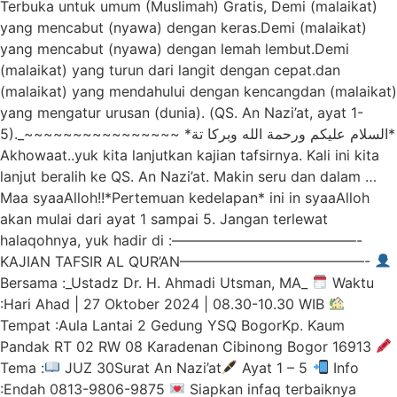
Terbuka untuk umum (Muslimah) Gratis, Demi (malaikat)
yang mencabut (nyawa) dengan keras.Demi (malaikat)
yang mencabut (nyawa) dengan lemah lembut.Demi
(malaikat) yang turun dari langit dengan cepat.dan
(malaikat) yang mendahului dengan kencangdan (malaikat)
yang mengatur urusan (dunia). (QS. An Nazi’at, ayat 1-
5)._~~~~~~~~~~~~~~~~ *السلام عليكم ورحمة الله وبركا تة*
Akhowaat..yuk kita lanjutkan kajian tafsirnya. Kali ini kita
lanjut beralih ke QS. An Nazi’at. Makin seru dan dalam …
Maa syaaAlloh!!*Pertemuan kedelapan* ini in syaaAlloh
akan mulai dari ayat 1 sampai 5. Jangan terlewat
halaqohnya, yuk hadir di :—————————————-
KAJIAN TAFSIR AL QUR’AN—————————————-
Bersama :_Ustadz Dr. H. Ahmadi Utsman, MA_
Waktu
:Hari Ahad | 27 Oktober 2024 | 08.30-10.30 WIB
Tempat :Aula Lantai 2 Gedung YSQ BogorKp. Kaum
Pandak RT 02 RW 08 Karadenan Cibinong Bogor 16913
Tema :
JUZ 30Surat An Nazi’at
Ayat 1 – 5
Info
:Endah 0813-9806-9875
Siapkan infaq terbaiknya