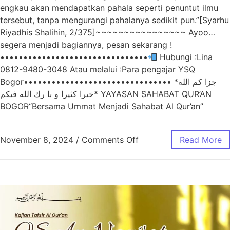
engkau akan mendapatkan pahala seperti penuntut ilmu
tersebut, tanpa mengurangi pahalanya sedikit pun.”[Syarhu
Riyadhis Shalihin, 2/375]~~~~~~~~~~~~~~~~ Ayoo…
segera menjadi bagiannya, pesan sekarang !
••••••••••••••••••••••••••••••••
Hubungi :Lina
0812-9480-3048 Atau melalui :Para pengajar YSQ
Bogor•••••••••••••••••••••••••••••••• *جزا كم الله
خيرا كثيرا و با رك الله فيكم* YAYASAN SAHABAT QUR’AN
BOGOR“Bersama Ummat Menjadi Sahabat Al Qur’an”
November 8, 2024
/
Comments Off
Read More