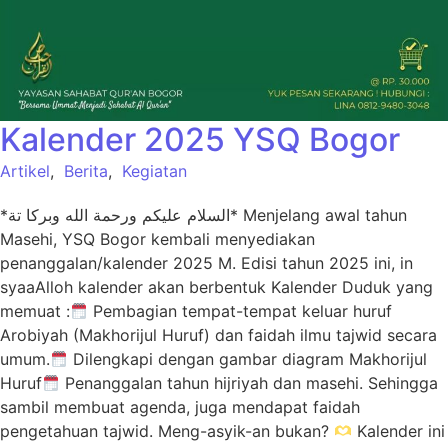
Kalender 2025 YSQ Bogor
Artikel
,
Berita
,
Kegiatan
*السلام عليكم ورحمة الله وبركا تة* Menjelang awal tahun
Masehi, YSQ Bogor kembali menyediakan
penanggalan/kalender 2025 M. Edisi tahun 2025 ini, in
syaaAlloh kalender akan berbentuk Kalender Duduk yang
memuat :
Pembagian tempat-tempat keluar huruf
Arobiyah (Makhorijul Huruf) dan faidah ilmu tajwid secara
umum.
Dilengkapi dengan gambar diagram Makhorijul
Huruf
Penanggalan tahun hijriyah dan masehi. Sehingga
sambil membuat agenda, juga mendapat faidah
pengetahuan tajwid. Meng-asyik-an bukan?
Kalender ini