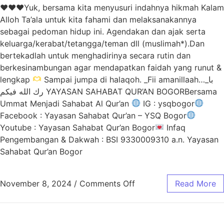
♥️
♥️
♥️
Yuk, bersama kita menyusuri indahnya hikmah Kalam
Alloh Ta’ala untuk kita fahami dan melaksanakannya
sebagai pedoman hidup ini. Agendakan dan ajak serta
keluarga/kerabat/tetangga/teman dll (muslimah*).Dan
bertekadlah untuk menghadirinya secara rutin dan
berkesinambungan agar mendapatkan faidah yang runut &
lengkap
Sampai jumpa di halaqoh. _Fii amanillaah…_با
رك الله فيكم YAYASAN SAHABAT QUR’AN BOGORBersama
Ummat Menjadi Sahabat Al Qur’an
IG : ysqbogor
Facebook : Yayasan Sahabat Qur’an – YSQ Bogor
Youtube : Yayasan Sahabat Qur’an Bogor
Infaq
Pengembangan & Dakwah : BSI 9330009310 a.n. Yayasan
Sahabat Qur’an Bogor
November 8, 2024
/
Comments Off
Read More