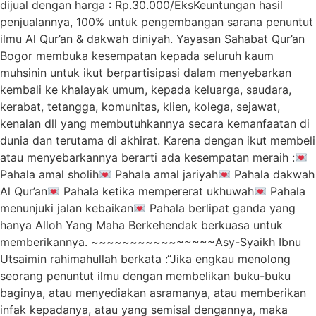
dijual dengan harga : Rp.30.000/EksKeuntungan hasil
penjualannya, 100% untuk pengembangan sarana penuntut
ilmu Al Qur’an & dakwah diniyah. Yayasan Sahabat Qur’an
Bogor membuka kesempatan kepada seluruh kaum
muhsinin untuk ikut berpartisipasi dalam menyebarkan
kembali ke khalayak umum, kepada keluarga, saudara,
kerabat, tetangga, komunitas, klien, kolega, sejawat,
kenalan dll yang membutuhkannya secara kemanfaatan di
dunia dan terutama di akhirat. Karena dengan ikut membeli
atau menyebarkannya berarti ada kesempatan meraih :
Pahala amal sholih
Pahala amal jariyah
Pahala dakwah
Al Qur’an
Pahala ketika mempererat ukhuwah
Pahala
menunjuki jalan kebaikan
Pahala berlipat ganda yang
hanya Alloh Yang Maha Berkehendak berkuasa untuk
memberikannya. ~~~~~~~~~~~~~~~~Asy-Syaikh Ibnu
Utsaimin rahimahullah berkata :“Jika engkau menolong
seorang penuntut ilmu dengan membelikan buku-buku
baginya, atau menyediakan asramanya, atau memberikan
infak kepadanya, atau yang semisal dengannya, maka